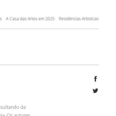
s
A Casa das Artes em 2025
Residências Artísticas
esultando da
nia. Os autores