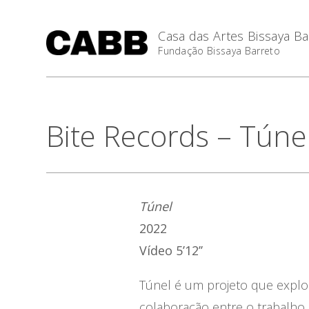
Casa das Artes Bissaya Ba
Fundação Bissaya Barreto
Bite Records – Túne
Túnel
2022
Vídeo 5’12’’
Túnel é um projeto que explor
colaboração entre o trabalho 