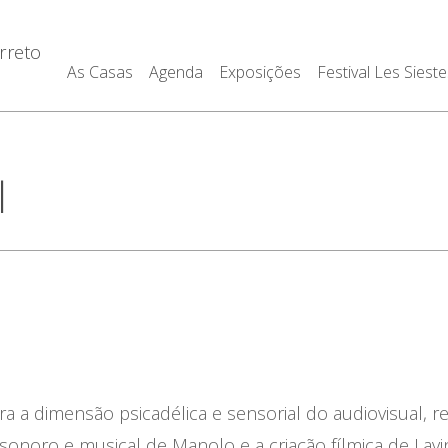
rreto
As Casas
Agenda
Exposições
Festival Les Sieste
l
a a dimensão psicadélica e sensorial do audiovisual, r
sonoro e musical de Manolo e a criação fílmica de Lavi