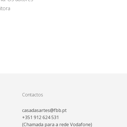
itora
Contactos
casadasartes@fbb.pt
+351 912 624 531
(Chamada para a rede Vodafone)