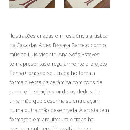
As Casas
Ilustrações criadas em residência artística
na Casa das Artes Bissaya Barreto com o
Agenda
músico Luís Vicente. Ana Sofia Esteves
Exposições
tem apresentado regularmente o projeto
Pensa+ onde o seu trabalho toma a
Festival Les Siestes
forma diversa da cerâmica com tons de
A Casa das Artes em 2025
carne e ilustrações onde os dedos de
uma mão que desenha se entrelaçam
Residências Artísticas
numa outra mão desenhada. A artista tem
formação em arquitetura e trabalha
regularmente em fotografia, banda