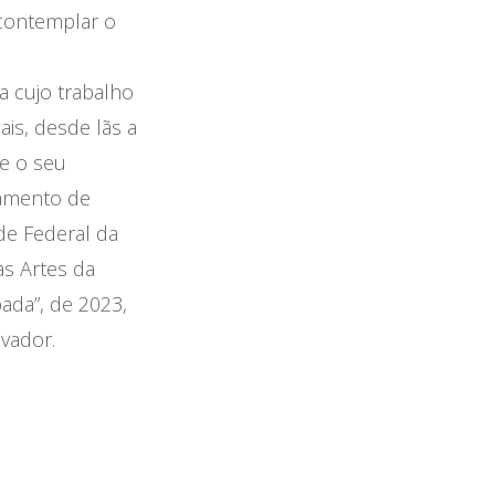
 contemplar o
a cujo trabalho
is, desde lãs a
de o seu
hamento de
de Federal da
s Artes da
ada”, de 2023,
lvador.