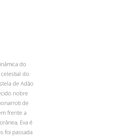
dinâmica do
celestial do
stela de Adão
ecido nobre
onarroti de
em frente a
orânea, Eva é
s foi passada