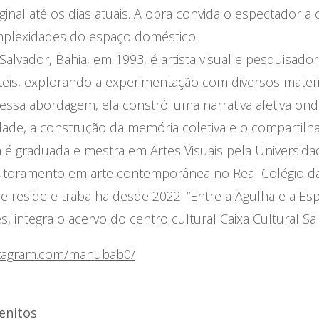
inal até os dias atuais. A obra convida o espectador a
complexidades do espaço doméstico.
lvador, Bahia, em 1993, é artista visual e pesquisador
teis, explorando a experimentação com diversos materia
dessa abordagem, ela constrói uma narrativa afetiva on
dade, a construção da memória coletiva e o compartil
é graduada e mestra em Artes Visuais pela Universida
utoramento em arte contemporânea no Real Colégio da
 reside e trabalha desde 2022. “Entre a Agulha e a Esp
 integra o acervo do centro cultural Caixa Cultural Sa
stagram.com/manubab0/
enitos