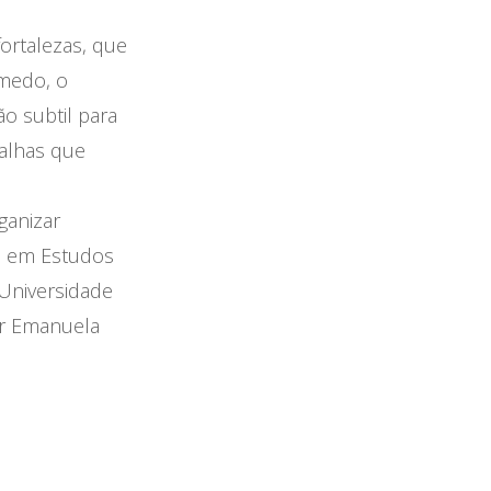
ortalezas, que
 medo, o
̃o subtil para
ralhas que
ganizar
do em Estudos
 Universidade
or Emanuela