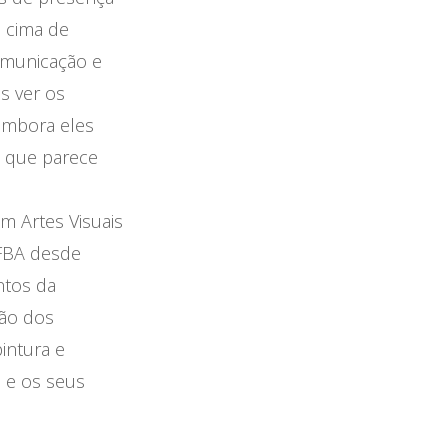
 cima de
municação e
s ver os
embora eles
e que parece
m Artes Visuais
UFBA desde
ntos da
ão dos
intura e
 e os seus