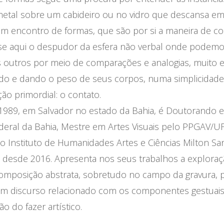
etal sobre um cabideiro ou no vidro que descansa em
um encontro de formas, que são por si a maneira de co
em-se aqui o despudor da esfera não verbal onde podemo
outros por meio de comparações e analogias, muito 
ndo e dando o peso de seus corpos, numa simplicidad
̃o primordial: o contato.
989, em Salvador no estado da Bahia, é Doutorando e
deral da Bahia, Mestre em Artes Visuais pelo PPGAV/
o Instituto de Humanidades Artes e Ciências Milton Sa
 desde 2016. Apresenta nos seus trabalhos a exploraç
posição abstrata, sobretudo no campo da gravura, p
e um discurso relacionado com os componentes gestuais
 do fazer artístico.