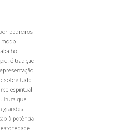
a por pedreiros
e modo
rabalho
o, é tradição
epresentação
io sobre tudo
rce espiritual
 cultura que
m grandes
o à potência
leatoriedade