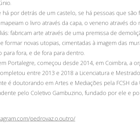
́nio.
á por detrás de um castelo, se há pessoas que são f
 mapeiam o livro através da capa, o veneno através do
iás: fabricam arte através de uma premissa de demoliça
 e formar novas utopias, cimentadas à imagem das mu
ara fora, e de fora para dentro.
em Portalegre, começou desde 2014, em Coimbra, a or
 Completou entre 2013 e 2018 a Licenciatura e Mestra
ente é doutorando em Artes e Mediações pela FCSH da
ndente pelo Coletivo Gambuzino, fundado por ele e p
stagram.com/pedrovaz.o.outro/