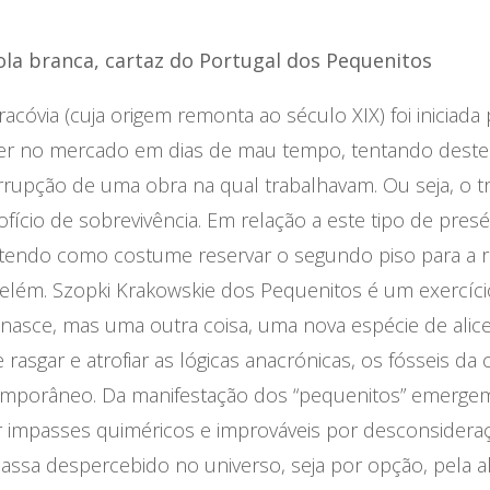
ola branca, cartaz do Portugal dos Pequenitos
Cracóvia (cuja origem remonta ao século XIX) foi iniciad
der no mercado em dias de mau tempo, tentando dest
rupção de uma obra na qual trabalhavam. Ou seja, o t
ício de sobrevivência. Em relação a este tipo de presépi
is, tendo como costume reservar o segundo piso para a r
lém. Szopki Krakowskie dos Pequenitos é um exercíc
e nasce, mas uma outra coisa, uma nova espécie de alice
asgar e atrofiar as lógicas anacrónicas, os fósseis da
mporâneo. Da manifestação dos “pequenitos” emerge
impasses quiméricos e improváveis por desconsideraçã
sa despercebido no universo, seja por opção, pela a