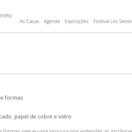
rreto
As Casas
Agenda
Exposições
Festival Les Sieste
de formas
cado, papel de cobre e vidro
 formas segue uma procura por entender as instância