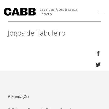
Casa das Artes Bissaya
Barreto
Jogos de Tabuleiro
As Casas
Agenda
Exposições
Festival Les Siestes
A Fundação
A Casa das Artes em 2025