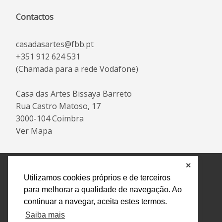
Contactos
casadasartes@fbb.pt
+351 912 624 531
(Chamada para a rede Vodafone)
Casa das Artes Bissaya Barreto
Rua Castro Matoso, 17
3000-104 Coimbra
Ver Mapa
✕
Política de Privacidade e Tratamento de Dados
Utilizamos cookies próprios e de terceiros
Encarregado de Proteção de Dados
Livro Eletrónico
para melhorar a qualidade de navegação. Ao
de Reclamações
Canal de Denúncias
continuar a navegar, aceita estes termos.
Todos os direitos reservados Design by AM. Developed by
Saiba mais
Crossing