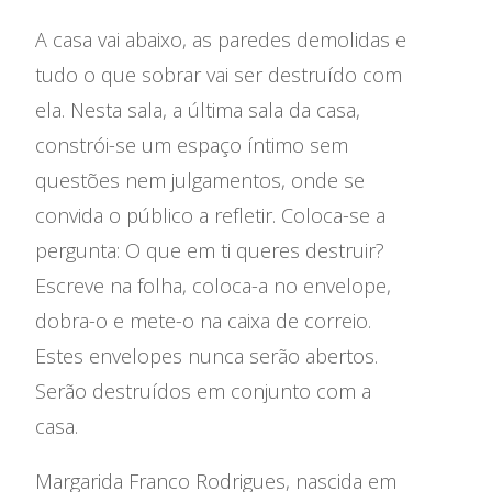
A casa vai abaixo, as paredes demolidas e
Festival Les Siestes
tudo o que sobrar vai ser destruído com
A Casa das Artes em 2025
ela. Nesta sala, a última sala da casa,
constrói-se um espaço íntimo sem
Residências Artísticas
questões nem julgamentos, onde se
convida o público a refletir. Coloca-se a
pergunta: O que em ti queres destruir?
Escreve na folha, coloca-a no envelope,
dobra-o e mete-o na caixa de correio.
Estes envelopes nunca serão abertos.
Serão destruídos em conjunto com a
casa.
Margarida Franco Rodrigues, nascida em