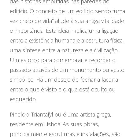
Festival Les Siestes
das histórias embutidas nas paredes do
edifício. O conceito de um edifício sendo “uma
A Casa das Artes em 2025
vez cheio de vida” alude à sua antiga vitalidade
e importância. Esta ideia implica uma ligação
Residências Artísticas
entre a existência humana e a estrutura física,
uma síntese entre a natureza e a civilização.
Um esforço para comemorar e recordar o
passado através de um monumento ou gesto
simbólico. Há um desejo de fechar a lacuna
entre o que é visto e o que está oculto ou
esquecido.
Pinelopi Triantafyllou é uma artista grega,
residente em Lisboa. As suas obras,
principalmente esculturas e instalações, são