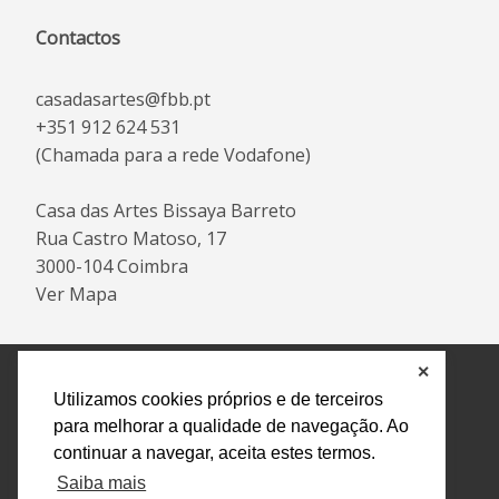
Contactos
casadasartes@fbb.pt
+351 912 624 531
(Chamada para a rede Vodafone)
Casa das Artes Bissaya Barreto
Rua Castro Matoso, 17
3000-104 Coimbra
Ver Mapa
✕
Política de Privacidade e Tratamento de Dados
Utilizamos cookies próprios e de terceiros
Encarregado de Proteção de Dados
Livro Eletrónico
para melhorar a qualidade de navegação. Ao
de Reclamações
Canal de Denúncias
continuar a navegar, aceita estes termos.
Todos os direitos reservados Design by AM. Developed by
Saiba mais
Crossing