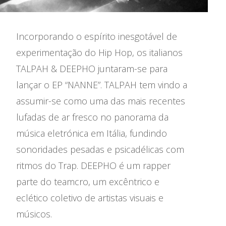
Exposições
Festival Les Siestes
Incorporando o espírito inesgotável de
experimentação do Hip Hop, os italianos
A Casa das Artes em 2025
TALPAH & DEEPHO juntaram-se para
Residências Artísticas
lançar o EP “NANNE”. TALPAH tem vindo a
assumir-se como uma das mais recentes
lufadas de ar fresco no panorama da
música eletrónica em Itália, fundindo
sonoridades pesadas e psicadélicas com
ritmos do Trap. DEEPHO é um rapper
parte do teamcro, um excêntrico e
eclético coletivo de artistas visuais e
músicos.